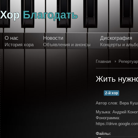
О нас
Новости
Дискография
История хора
Объявления и анонсы
Концерты и альб
Главная
Репертуа
Жить нужно
2-й хор
Автор слов: Вера Куш
Музыка: Андрей Коно
Фонограмма:
https://drive.google
Файлы: