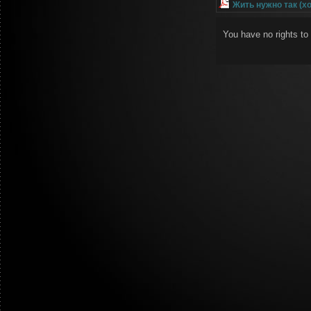
Жить нужно так (хо
You have no rights t