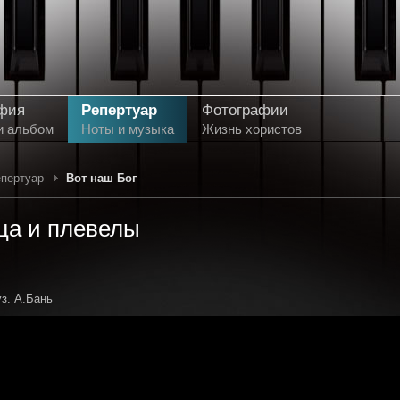
фия
Репертуар
Фотографии
и альбом
Ноты и музыка
Жизнь хористов
пертуар
Вот наш Бог
а и плевелы
уз. А.Бань