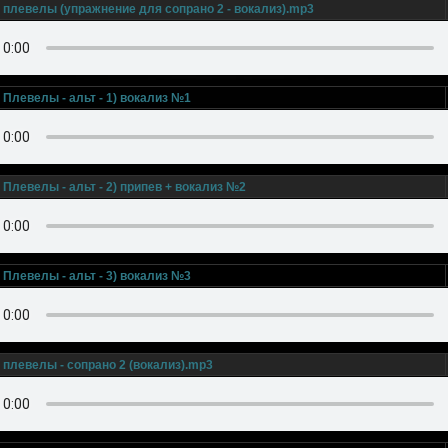
 плевелы (упражнение для сопрано 2 - вокализ).mp3
Плевелы - альт - 1) вокализ №1
Плевелы - альт - 2) припев + вокализ №2
Плевелы - альт - 3) вокализ №3
плевелы - сопрано 2 (вокализ).mp3