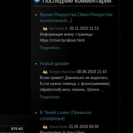
Последние комментарии
Время Рождества (Звон Рождества
колокольный...)
26.11.2022 11:13
Виталий Ф.
Информация внизу страницы:
https://choir.by/about.html
Подробнее...
Новый дизайн
08.06.2019 21:43
Sergey Hanchar
Всем привет! Давненько не виделись.
Если нужна помощь с фонограммами(
обработкой) могу помочь. Шлите ...
Подробнее...
В Твоей славе (Превыше
сотворенья)
21.05.2019 09:55
Ольга Буко
876 Кб
Resplendent In Your Glory