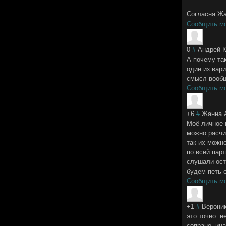
Согласна Жа
Сообщить м
0
#
Андрей 
А почему так
один из вари
смысл вообщ
Сообщить м
+6
#
Жанна 
Моё личное 
можно расчи
так их можн
по всей пар
слушали оста
будем петь 
Сообщить м
+1
#
Верони
это точно. н
сопрано. ин