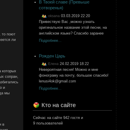
В Твоей славе (Превыше
сотворенья)
03.03.2019 22:20
oksana
Привествую Вас ,можно узнать
оригинальное название этой песни, на
английском языке? Спасибо заранее
, то поют
меется ли
Подробнее...
Рожден Царь
24.02.2019 18:22
Елена
Невероятная песня! Можно и мне
а которых
фонограму на почту, большое спасибо!
ых сопран,
lenusi4ok@gmail.com
азбигались
о и
Подробнее...
да мы
Кто на сайте
Сейчас на сайте 942 гостя и
9 пользователей
и в
ания.