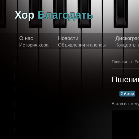
О нас
Новости
Дискогра
История хора
Объявления и анонсы
Концерты 
Главная
Ре
Пшениц
2-й хор
Автор сл. и м