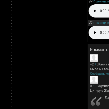
Пшеница и
Пшеница и
Коммент
+2
#
Жанна 
Было бы тоже
Сообщить м
0
#
Людмила
Цитирую Жа
Бы