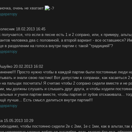
ночка, очень не хватает
одератору
Колесник
18.02.2013 16:45
 получается, что если в песне есть 1 и 2 сопрано, или, к примеру, альты
антов человека два с половиной, а второй вариант - все оставшиеся? И
е в разделении на голоса внутри партии с такой "традицией"?
одератору
Ашуйко
20.02.2013 16:02
мнение!!! Просто нужно чтобы в каждой партии были постоянные люди н
тывать и знали свою пастию! Вот допустим в сопранах, как касаеться 2-
о на пальцах посчитать! Я считаю чтобы 2 сопрано сидели вместе и не р
тии, мы должны слушать и слышать друг друга, и чтобы ходили постоянн
льных и учили партии вместе, чтобы партия от зубов отскакивала... тог
ещё лучше... Есть смысл делиться внутри партии!!!
одератору
ка
15.05.2013 10:29
еобходимо, чтобы постоянно сидели 2е с 2ми, 1е с 1ми, как в альтах,так 
аче невероятно сложно добиться ансамбля, ведь многие без муз. образов