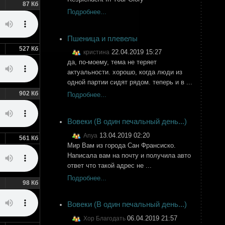
87 Кб
Подробнее...
Пшеница и плевелы
527 Кб
22.04.2019 15:27
кристина
да, по-моему, тема не теряет
актуальности. хорошо, когда люди из
одной партии сидят рядом. теперь и в ...
902 Кб
Подробнее...
Вовеки (В один печальный день...)
13.04.2019 02:20
Anya
561 Кб
Мир Вам из города Сан Франсиско.
Написала вам на почту и получила авто
ответ что такой адрес не ...
Подробнее...
98 Кб
Вовеки (В один печальный день...)
06.04.2019 21:57
Хор Благодать